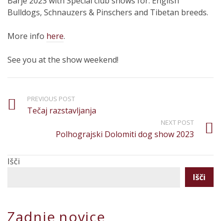
Barje 2023 with Special club shows for: English
Bulldogs, Schnauzers & Pinschers and Tibetan breeds.
More info
here
.
See you at the show weekend!
PREVIOUS POST
Tečaj razstavljanja
NEXT POST
Polhograjski Dolomiti dog show 2023
Išči
Išči
Zadnje novice