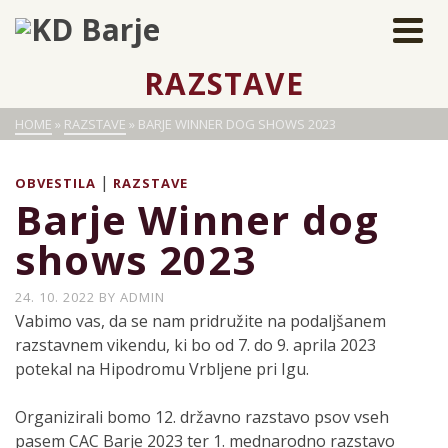
RAZSTAVE
HOME
»
RAZSTAVE
»
BARJE WINNER DOG SHOWS 2023
|
OBVESTILA
RAZSTAVE
Barje Winner dog
shows 2023
24. 10. 2022
BY
ADMIN
Vabimo vas, da se nam pridružite na podaljšanem
razstavnem vikendu, ki bo od 7. do 9. aprila 2023
potekal na Hipodromu Vrbljene pri Igu.
Organizirali bomo 12. državno razstavo psov vseh
pasem CAC Barje 2023 ter 1. mednarodno razstavo